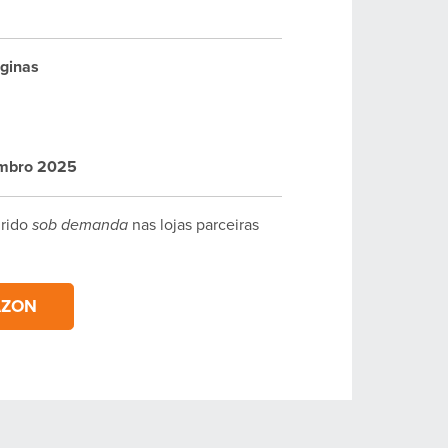
ginas
mbro 2025
irido
sob demanda
nas lojas parceiras
AZON