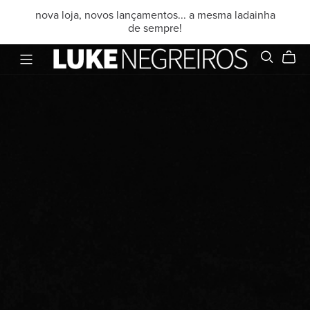
nova loja, novos lançamentos... a mesma ladainha
de sempre!